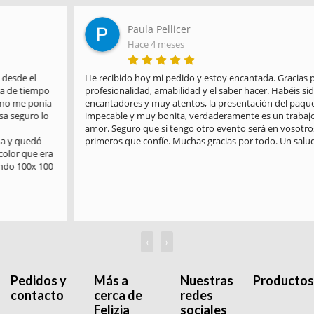
Paula Pellicer
Hace 4 meses
He recibido hoy mi pedido y estoy encantada. Gracias por la 
profesionalidad, amabilidad y el saber hacer. Habéis sido 
encantadores y muy atentos, la presentación del paquete es 
impecable y muy bonita, verdaderamente es un trabajo hecho con 
amor. Seguro que si tengo otro evento será en vosotros en los 
primeros que confíe. Muchas gracias por todo. Un saludo
‹
›
Pedidos y
Más a
Nuestras
Productos
contacto
cerca de
redes
Felizia
sociales