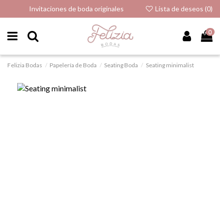
Invitaciones de boda originales
Lista de deseos (
0
)
0
Felizia Bodas
Papelería de Boda
Seating Boda
Seating minimalist