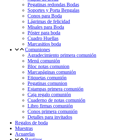
Pegatinas redondas Bodas
Soportes y Porta Bengalas
Conos para Boda
Lágrimas de felicidad
Misales para Boda
Póster para boda
Cuadro Huellas
Marcasitios boda
Comuniones
Agradecimiento primera comunión
Menú comunión
Bloc notas comunion
Marcapáginas comunión
Etiquetas comunión
Pegatinas comunion
Estampas primera comunión
Caja regalo comunión
Cuaderno de notas comunión
Libro firmas comunión
Conos primera comunión
Detalles para invitados
Regalos de boda
Muestras
Acuarelas
Bautizos