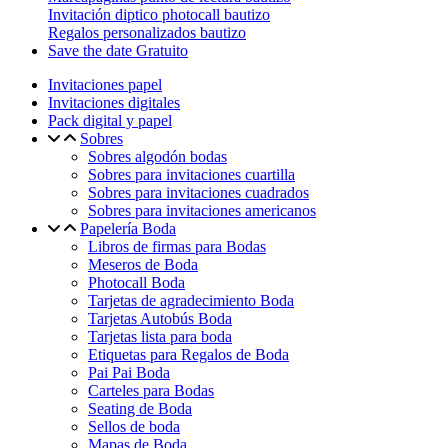
Invitación diptico photocall bautizo
Regalos personalizados bautizo
Save the date Gratuito
Invitaciones papel
Invitaciones digitales
Pack digital y papel
Sobres
Sobres algodón bodas
Sobres para invitaciones cuartilla
Sobres para invitaciones cuadrados
Sobres para invitaciones americanos
Papelería Boda
Libros de firmas para Bodas
Meseros de Boda
Photocall Boda
Tarjetas de agradecimiento Boda
Tarjetas Autobús Boda
Tarjetas lista para boda
Etiquetas para Regalos de Boda
Pai Pai Boda
Carteles para Bodas
Seating de Boda
Sellos de boda
Mapas de Boda