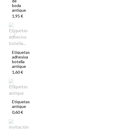
de
boda
antique
1,95 €
Etiquetas
adhesiva
botella
antique
1,60 €
Etiquetas
antique
0,60 €