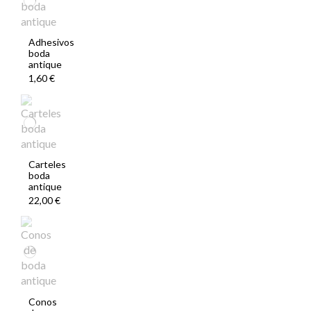
Adhesivos
boda
antique
1,60 €
Carteles
boda
antique
22,00 €
Conos