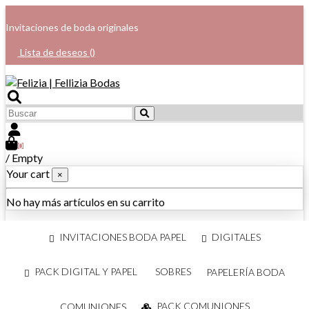
Invitaciones de boda originales
Lista de deseos (
)
0
/
Empty
Your cart
×
No hay más artículos en su carrito
INVITACIONES BODA PAPEL
DIGITALES
PACK DIGITAL Y PAPEL
SOBRES
PAPELERÍA BODA
PACK COMUNIONES
COMUNIONES