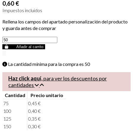
0,60 €
Impuestos incluidos
Rellena los campos del apartado personalización del producto
y guarda antes de comprar
Añadir al carrito
La cantidad mínima para la compra es
50
Haz click aquí,
para ver los descuentos por
cantidades
Cantidad
Precio unitario
75
0,45 €
100
0,40 €
125
0,35 €
150
0,30 €