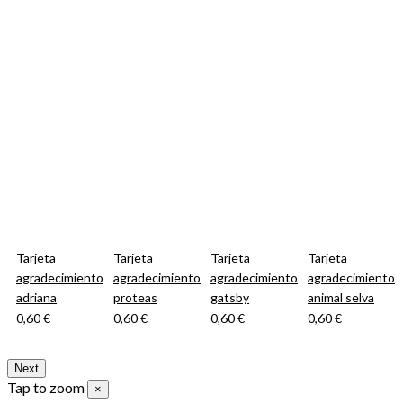
Tarjeta
Tarjeta
Tarjeta
Tarjeta
to
agradecimiento
agradecimiento
agradecimiento
agradecimiento
adriana
proteas
gatsby
animal selva
0,60 €
0,60 €
0,60 €
0,60 €
Next
Tap to zoom
×