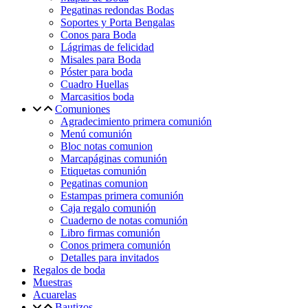
Pegatinas redondas Bodas
Soportes y Porta Bengalas
Conos para Boda
Lágrimas de felicidad
Misales para Boda
Póster para boda
Cuadro Huellas
Marcasitios boda
Comuniones
Agradecimiento primera comunión
Menú comunión
Bloc notas comunion
Marcapáginas comunión
Etiquetas comunión
Pegatinas comunion
Estampas primera comunión
Caja regalo comunión
Cuaderno de notas comunión
Libro firmas comunión
Conos primera comunión
Detalles para invitados
Regalos de boda
Muestras
Acuarelas
Bautizos