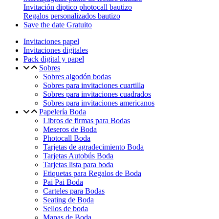
Invitación diptico photocall bautizo
Regalos personalizados bautizo
Save the date Gratuito
Invitaciones papel
Invitaciones digitales
Pack digital y papel
Sobres
Sobres algodón bodas
Sobres para invitaciones cuartilla
Sobres para invitaciones cuadrados
Sobres para invitaciones americanos
Papelería Boda
Libros de firmas para Bodas
Meseros de Boda
Photocall Boda
Tarjetas de agradecimiento Boda
Tarjetas Autobús Boda
Tarjetas lista para boda
Etiquetas para Regalos de Boda
Pai Pai Boda
Carteles para Bodas
Seating de Boda
Sellos de boda
Mapas de Boda