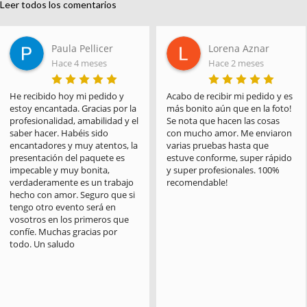
Leer todos los comentarios
Paula Pellicer
Lorena Aznar
Hace 4 meses
Hace 2 meses
He recibido hoy mi pedido y 
Acabo de recibir mi pedido y es 
estoy encantada. Gracias por la 
más bonito aún que en la foto! 
profesionalidad, amabilidad y el 
Se nota que hacen las cosas 
saber hacer. Habéis sido 
con mucho amor. Me enviaron 
encantadores y muy atentos, la 
varias pruebas hasta que 
presentación del paquete es 
estuve conforme, super rápido 
impecable y muy bonita, 
y super profesionales. 100% 
verdaderamente es un trabajo 
recomendable!
hecho con amor. Seguro que si 
tengo otro evento será en 
vosotros en los primeros que 
confíe. Muchas gracias por 
todo. Un saludo