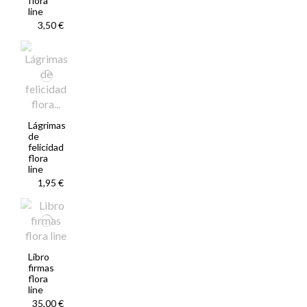
flora
line
3,50 €
Lágrimas
de
felicidad
flora
line
1,95 €
Libro
firmas
flora
line
35,00 €