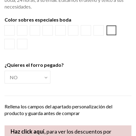
necesidades.
Color sobres especiales boda
Blanco
Verjurado blanco
Ecológico hueso
Azul Marino
Textura Kraft
Negro
Burdeos
Verde wasabi
Amarillo al
Verde Olivo
Verjurado crema
¿Quieres el forro pegado?
Rellena los campos del apartado personalización del
producto y guarda antes de comprar
Haz click aquí,
para ver los descuentos por