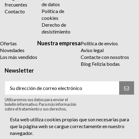
de datos
frecuentes
Política de
Contacto
cookies
Derecho de
desistimiento
Nuestra empresa
Ofertas
Política de envíos
Novedades
Aviso legal
Los más vendidos
Contacte con nosotros
Blog Felizia bodas
Newsletter
Utilizaremos sus datos para enviar el
boletín informativo. Para más información
sobre el tratamiento y sus derechos,
consulte la política de privacidad.
Esta web utiliza cookies propias que son necesarias para
Acepto el tratamiento para enviar el
que la página web se cargue correctamente en nuestro
boletín informativo. He leído y Acepto
la
política de privacidad
.
navegador.