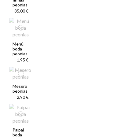
peonias
35,00 €
Menú
boda
peonias
1,95 €
Mesero
peonias
2,90 €
Paipai
boda