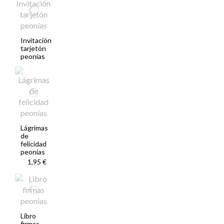
Invitación
tarjetón
peonías
Lágrimas
de
felicidad
peonías
1,95 €
Libro
firmas