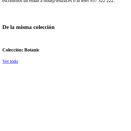
escribirnos un email a hola@felizia.es o al teléf 957 322 222.
De la misma colección
Colección: Botanic
Ver todo