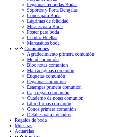
Pegatinas redondas Bodas
Soportes y Porta Bengalas
Conos para Boda
Lágrimas de felicidad
Misales para Boda
Póster para boda
Cuadro Huellas
Marcasitios boda
Comuniones
Agradecimiento primera comunión
Menú comunión
Bloc notas comunion
Marcapáginas comunión
Etiquetas comunión
Pegatinas comunion
Estampas primera comunión
Caja regalo comunión
Cuaderno de notas comunión
Libro firmas comunión
Conos primera comunión
Detalles para invitados
Regalos de boda
Muestras
Acuarelas
Bautizos