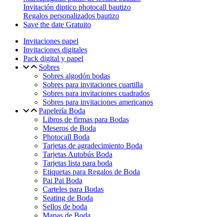
Invitación diptico photocall bautizo
Regalos personalizados bautizo
Save the date Gratuito
Invitaciones papel
Invitaciones digitales
Pack digital y papel
Sobres
Sobres algodón bodas
Sobres para invitaciones cuartilla
Sobres para invitaciones cuadrados
Sobres para invitaciones americanos
Papelería Boda
Libros de firmas para Bodas
Meseros de Boda
Photocall Boda
Tarjetas de agradecimiento Boda
Tarjetas Autobús Boda
Tarjetas lista para boda
Etiquetas para Regalos de Boda
Pai Pai Boda
Carteles para Bodas
Seating de Boda
Sellos de boda
Mapas de Boda