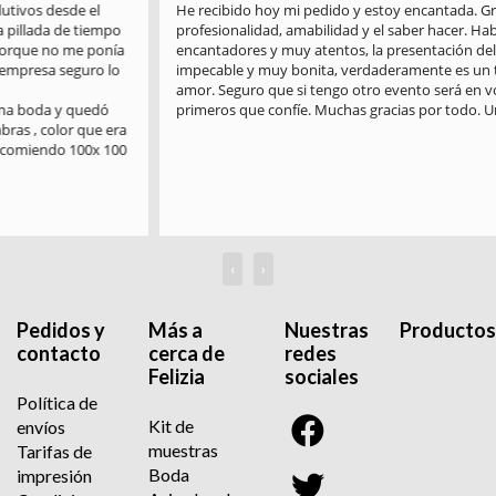
He recibido hoy mi pedido y estoy encantada. Gracias por la 
profesionalidad, amabilidad y el saber hacer. Habéis sido 
encantadores y muy atentos, la presentación del paquete es 
impecable y muy bonita, verdaderamente es un trabajo hecho con 
amor. Seguro que si tengo otro evento será en vosotros en los 
primeros que confíe. Muchas gracias por todo. Un saludo
‹
›
Pedidos y
Más a
Nuestras
Productos
contacto
cerca de
redes
Felizia
sociales
Política de
Kit de
envíos
muestras
Tarifas de
Boda
impresión