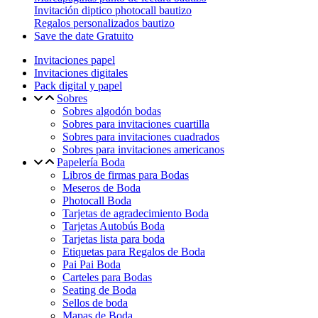
Invitación diptico photocall bautizo
Regalos personalizados bautizo
Save the date Gratuito
Invitaciones papel
Invitaciones digitales
Pack digital y papel
Sobres
Sobres algodón bodas
Sobres para invitaciones cuartilla
Sobres para invitaciones cuadrados
Sobres para invitaciones americanos
Papelería Boda
Libros de firmas para Bodas
Meseros de Boda
Photocall Boda
Tarjetas de agradecimiento Boda
Tarjetas Autobús Boda
Tarjetas lista para boda
Etiquetas para Regalos de Boda
Pai Pai Boda
Carteles para Bodas
Seating de Boda
Sellos de boda
Mapas de Boda