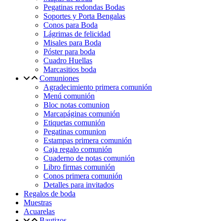
Pegatinas redondas Bodas
Soportes y Porta Bengalas
Conos para Boda
Lágrimas de felicidad
Misales para Boda
Póster para boda
Cuadro Huellas
Marcasitios boda
Comuniones
Agradecimiento primera comunión
Menú comunión
Bloc notas comunion
Marcapáginas comunión
Etiquetas comunión
Pegatinas comunion
Estampas primera comunión
Caja regalo comunión
Cuaderno de notas comunión
Libro firmas comunión
Conos primera comunión
Detalles para invitados
Regalos de boda
Muestras
Acuarelas
Bautizos