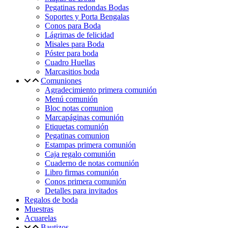
Pegatinas redondas Bodas
Soportes y Porta Bengalas
Conos para Boda
Lágrimas de felicidad
Misales para Boda
Póster para boda
Cuadro Huellas
Marcasitios boda
Comuniones
Agradecimiento primera comunión
Menú comunión
Bloc notas comunion
Marcapáginas comunión
Etiquetas comunión
Pegatinas comunion
Estampas primera comunión
Caja regalo comunión
Cuaderno de notas comunión
Libro firmas comunión
Conos primera comunión
Detalles para invitados
Regalos de boda
Muestras
Acuarelas
Bautizos