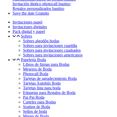
Invitación diptico photocall bautizo
Regalos personalizados bautizo
Save the date Gratuito
Invitaciones papel
Invitaciones digitales
Pack digital y papel
Sobres
Sobres algodón bodas
Sobres para invitaciones cuartilla
Sobres para invitaciones cuadrados
Sobres para invitaciones americanos
Papelería Boda
Libros de firmas para Bodas
Meseros de Boda
Photocall Boda
Tarjetas de agradecimiento Boda
Tarjetas Autobús Boda
Tarjetas lista para boda
Etiquetas para Regalos de Boda
Pai Pai Boda
Carteles para Bodas
Seating de Boda
Sellos de boda
Mapas de Boda