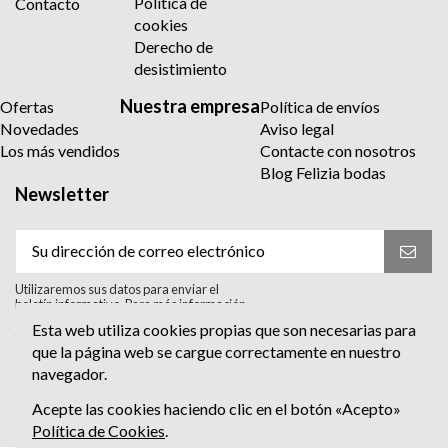
Política de
Contacto
cookies
Derecho de
desistimiento
Nuestra empresa
Ofertas
Política de envíos
Novedades
Aviso legal
Los más vendidos
Contacte con nosotros
Blog Felizia bodas
Newsletter
Utilizaremos sus datos para enviar el
boletín informativo. Para más información
sobre el tratamiento y sus derechos,
Esta web utiliza cookies propias que son necesarias para
consulte la política de privacidad.
que la página web se cargue correctamente en nuestro
Acepto el tratamiento para enviar el
navegador.
boletín informativo. He leído y Acepto
la
política de privacidad
.
Acepte las cookies haciendo clic en el botón «Acepto»
Política de Cookies
.