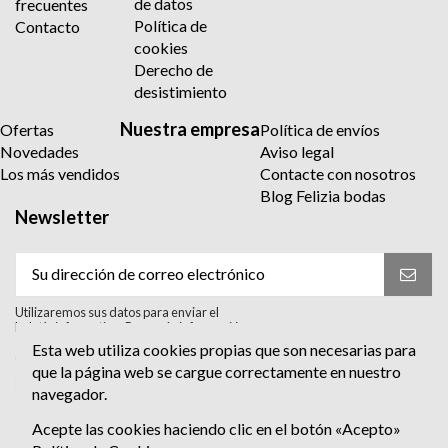
de datos
frecuentes
Política de
Contacto
cookies
Derecho de
desistimiento
Nuestra empresa
Ofertas
Política de envíos
Novedades
Aviso legal
Los más vendidos
Contacte con nosotros
Blog Felizia bodas
Newsletter
Utilizaremos sus datos para enviar el
boletín informativo. Para más información
sobre el tratamiento y sus derechos,
Esta web utiliza cookies propias que son necesarias para
consulte la política de privacidad.
que la página web se cargue correctamente en nuestro
Acepto el tratamiento para enviar el
navegador.
boletín informativo. He leído y Acepto
la
política de privacidad
.
Acepte las cookies haciendo clic en el botón «Acepto»