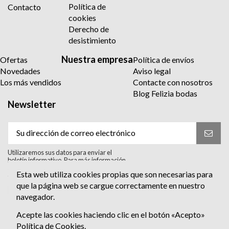
Política de
Contacto
cookies
Derecho de
desistimiento
Nuestra empresa
Ofertas
Política de envíos
Novedades
Aviso legal
Los más vendidos
Contacte con nosotros
Blog Felizia bodas
Newsletter
Utilizaremos sus datos para enviar el
boletín informativo. Para más información
sobre el tratamiento y sus derechos,
Esta web utiliza cookies propias que son necesarias para
consulte la política de privacidad.
que la página web se cargue correctamente en nuestro
Acepto el tratamiento para enviar el
navegador.
boletín informativo. He leído y Acepto
la
política de privacidad
.
Acepte las cookies haciendo clic en el botón «Acepto»
Política de Cookies
.