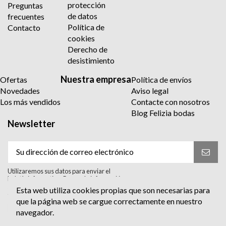
protección
Preguntas
de datos
frecuentes
Política de
Contacto
cookies
Derecho de
desistimiento
Nuestra empresa
Ofertas
Política de envíos
Novedades
Aviso legal
Los más vendidos
Contacte con nosotros
Blog Felizia bodas
Newsletter
Utilizaremos sus datos para enviar el
boletín informativo. Para más información
sobre el tratamiento y sus derechos,
Esta web utiliza cookies propias que son necesarias para
consulte la política de privacidad.
que la página web se cargue correctamente en nuestro
Acepto el tratamiento para enviar el
navegador.
boletín informativo. He leído y Acepto
la
política de privacidad
.