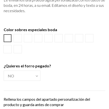
boda, en 24 horas, a su email.
Editamos el diseño y texto a sus
necesidades.
Color sobres especiales boda
Blanco
Verjurado blanco
Ecológico hueso
Azul Marino
Textura Kraft
Negro
Burdeos
Verde wasabi
Amarillo al
Verde Olivo
Verjurado crema
¿Quieres el forro pegado?
Rellena los campos del apartado personalización del
producto y guarda antes de comprar