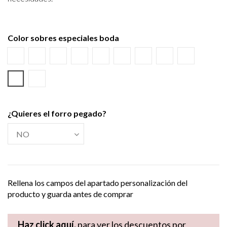
Color sobres especiales boda
Blanco
Verjurado blanco
Ecológico hueso
Azul Marino
Textura Kraft
Negro
Burdeos
Verde wasabi
Amarillo al
Verde Olivo
Verjurado crema
¿Quieres el forro pegado?
Rellena los campos del apartado personalización del
producto y guarda antes de comprar
Haz click aquí,
para ver los descuentos por