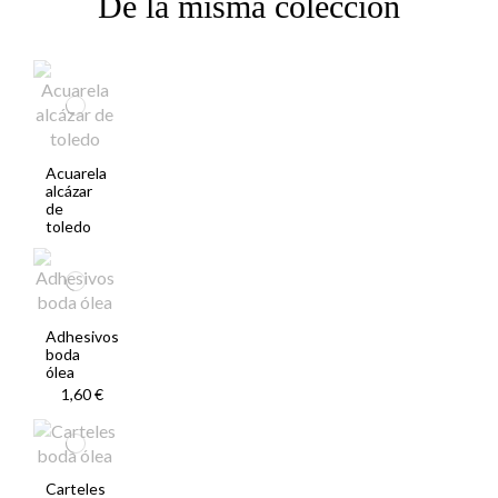
De la misma colección
Acuarela
alcázar
de
toledo
Adhesivos
boda
ólea
1,60 €
Carteles