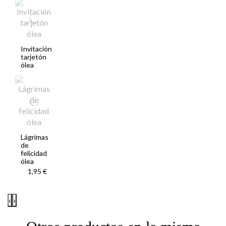
Invitación
tarjetón
ólea
Lágrimas
de
felicidad
ólea
1,95 €
‹
›