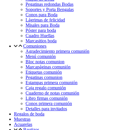
Pegatinas redondas Bodas
Soportes y Porta Bengalas
Conos para Boda
Lágrimas de felicidad
Misales para Boda
Póster para boda
Cuadro Huellas
Marcasitios boda
Comuniones
Agradecimiento primera comunión
Menú comunión
Bloc notas comunion
Marcapáginas comunión
Etiquetas comunión
Pegatinas comunion
Estampas primera comunión
Caja regalo comunión
Cuaderno de notas comunión
Libro firmas comunión
Conos primera comunión
Detalles para invitados
Regalos de boda
Muestras
Acuarelas
Bautizos