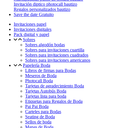
Invitación diptico photocall bautizo
Regalos personalizados bautizo
Save the date Gratuito
Invitaciones papel
Invitaciones digitales
Pack digital y papel
Sobres
Sobres algodón bodas
Sobres para invitaciones cuartilla
Sobres para invitaciones cuadrados
Sobres para invitaciones americanos
Papelería Boda
Libros de firmas para Bodas
Meseros de Boda
Photocall Boda
Tarjetas de agradecimiento Boda
Tarjetas Autobús Boda
Tarjetas lista para boda
Etiquetas para Regalos de Boda
Pai Pai Boda
Carteles para Bodas
Seating de Boda
Sellos de boda
Mapas de Boda