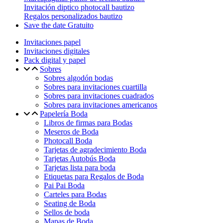
Invitación diptico photocall bautizo
Regalos personalizados bautizo
Save the date Gratuito
Invitaciones papel
Invitaciones digitales
Pack digital y papel
Sobres
Sobres algodón bodas
Sobres para invitaciones cuartilla
Sobres para invitaciones cuadrados
Sobres para invitaciones americanos
Papelería Boda
Libros de firmas para Bodas
Meseros de Boda
Photocall Boda
Tarjetas de agradecimiento Boda
Tarjetas Autobús Boda
Tarjetas lista para boda
Etiquetas para Regalos de Boda
Pai Pai Boda
Carteles para Bodas
Seating de Boda
Sellos de boda
Mapas de Boda