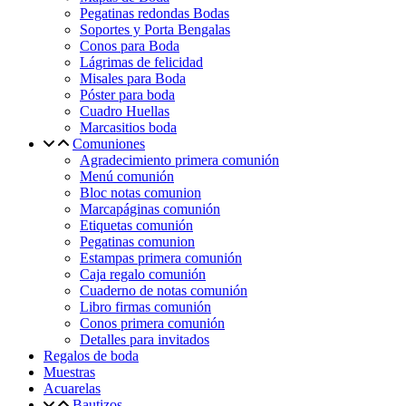
Pegatinas redondas Bodas
Soportes y Porta Bengalas
Conos para Boda
Lágrimas de felicidad
Misales para Boda
Póster para boda
Cuadro Huellas
Marcasitios boda
Comuniones
Agradecimiento primera comunión
Menú comunión
Bloc notas comunion
Marcapáginas comunión
Etiquetas comunión
Pegatinas comunion
Estampas primera comunión
Caja regalo comunión
Cuaderno de notas comunión
Libro firmas comunión
Conos primera comunión
Detalles para invitados
Regalos de boda
Muestras
Acuarelas
Bautizos