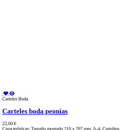
Carteles Boda
Carteles boda peonías
22,00 €
Características: Tamaño montado 210 x 297 mm. A-4. Cartulina