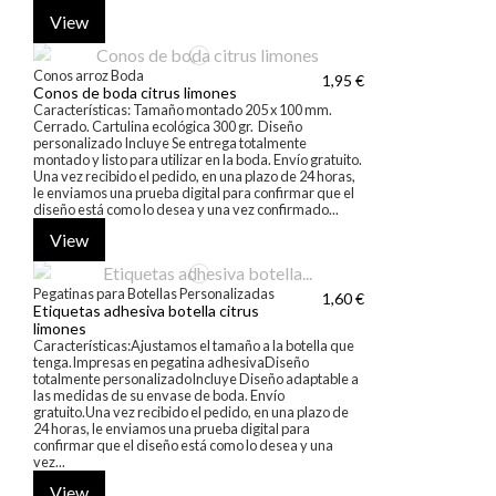
View
Conos arroz Boda
1,95 €
Conos de boda citrus limones
Características: Tamaño montado 205 x 100 mm.
Cerrado. Cartulina ecológica 300 gr. Diseño
personalizado Incluye Se entrega totalmente
montado y listo para utilizar en la boda. Envío gratuito.
Una vez recibido el pedido, en una plazo de 24 horas,
le enviamos una prueba digital para confirmar que el
diseño está como lo desea y una vez confirmado...
View
Pegatinas para Botellas Personalizadas
1,60 €
Etiquetas adhesiva botella citrus
limones
Características:Ajustamos el tamaño a la botella que
tenga.Impresas en pegatina adhesivaDiseño
totalmente personalizadoIncluye Diseño adaptable a
las medidas de su envase de boda. Envío
gratuito.Una vez recibido el pedido, en una plazo de
24 horas, le enviamos una prueba digital para
confirmar que el diseño está como lo desea y una
vez...
View