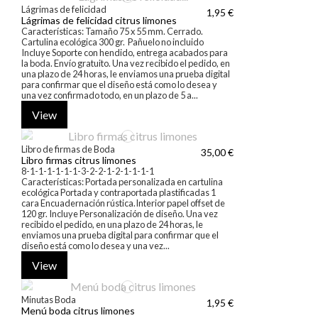
Lágrimas de felicidad
1,95 €
Lágrimas de felicidad citrus limones
Características: Tamaño 75 x 55 mm. Cerrado.
Cartulina ecológica 300 gr. Pañuelo no incluido
Incluye Soporte con hendido, entrega acabados para
la boda. Envío gratuito. Una vez recibido el pedido, en
una plazo de 24 horas, le enviamos una prueba digital
para confirmar que el diseño está como lo desea y
una vez confirmado todo, en un plazo de 5 a...
View
Libro de firmas de Boda
35,00 €
Libro firmas citrus limones
8-1-1-1-1-1-1-3-2-2-1-2-1-1-1-1
Características: Portada personalizada en cartulina
ecológica Portada y contraportada plastificadas 1
cara Encuadernación rústica.Interior papel offset de
120 gr. Incluye Personalización de diseño. Una vez
recibido el pedido, en una plazo de 24 horas, le
enviamos una prueba digital para confirmar que el
diseño está como lo desea y una vez...
View
Minutas Boda
1,95 €
Menú boda citrus limones