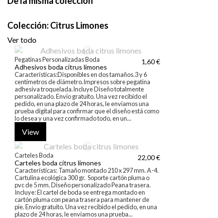
De la misma colección
Colección: Citrus Limones
Ver todo
Pegatinas Personalizadas Boda
1,60 €
Adhesivos boda citrus limones
Características:Disponibles en dos tamaños.3 y 6
centímetros de diámetro.Impresos sobre pegatina
adhesiva troquelada.Incluye Diseño totalmente
personalizado. Envio gratuito. Una vez recibido el
pedido, en una plazo de 24 horas, le enviamos una
prueba digital para confirmar que el diseño está como
lo desea y una vez confirmado todo, en un...
View
Carteles Boda
22,00 €
Carteles boda citrus limones
Características: Tamaño montado 210 x 297 mm. A-4.
Cartulina ecológica 300 gr. Soporte cartón pluma o
pvc de 5 mm. Diseño personalizado Peana trasera.
Incluye: El cartel de boda se entrega montado en
cartón pluma con peana trasera para mantener de
pie. Envío gratuito. Una vez recibido el pedido, en una
plazo de 24 horas, le enviamos una prueba...