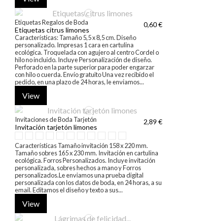
Etiquetas Regalos de Boda
0,60 €
Etiquetas citrus limones
Características: Tamaño 5,5 x 8,5 cm. Diseño
personalizado. Impresas 1 cara en cartulina
ecológica. Troquelada con agujero al centro Cordel o
hilo no incluido. Incluye Personalización de diseño.
Perforado en la parte superior para poder engarzar
con hilo o cuerda. Envío gratuito Una vez recibido el
pedido, en una plazo de 24 horas, le enviamos...
View
Invitaciones de Boda Tarjetón
2,89 €
Invitación tarjetón limones
Características Tamaño invitación 158 x 220 mm.
Tamaño sobres 165 x 230 mm. Invitación en cartulina
ecológica. Forros Personalizados. Incluye invitación
personalizada, sobres hechos a mano y Forros
personalizados.Le enviamos una prueba digital
personalizada con los datos de boda, en 24 horas, a su
email. Editamos el diseño y texto a sus...
View