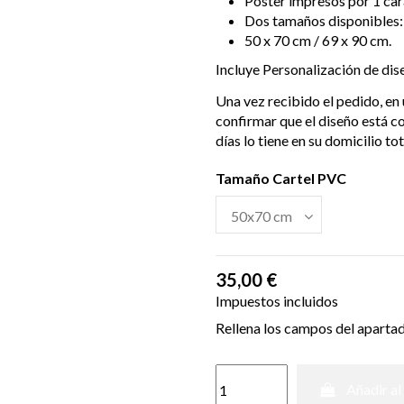
Poster impresos por 1 car
Dos tamaños disponibles:
50 x 70 cm / 69 x 90 cm.
Incluye Personalización de dis
Una vez recibido el pedido, en 
confirmar que el diseño está c
días lo tiene en su domicilio t
Tamaño Cartel PVC
35,00 €
Impuestos incluidos
Rellena los campos del aparta
Añadir al