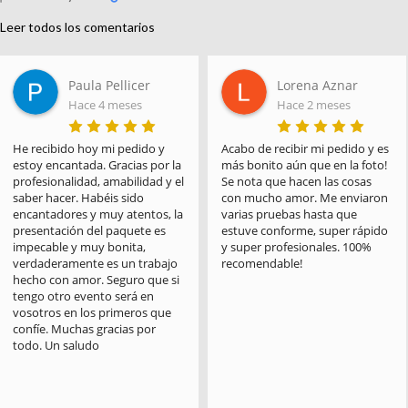
Leer todos los comentarios
Paula Pellicer
Lorena Aznar
Hace 4 meses
Hace 2 meses
He recibido hoy mi pedido y 
Acabo de recibir mi pedido y es 
estoy encantada. Gracias por la 
más bonito aún que en la foto! 
profesionalidad, amabilidad y el 
Se nota que hacen las cosas 
saber hacer. Habéis sido 
con mucho amor. Me enviaron 
encantadores y muy atentos, la 
varias pruebas hasta que 
presentación del paquete es 
estuve conforme, super rápido 
impecable y muy bonita, 
y super profesionales. 100% 
verdaderamente es un trabajo 
recomendable!
hecho con amor. Seguro que si 
tengo otro evento será en 
vosotros en los primeros que 
confíe. Muchas gracias por 
todo. Un saludo