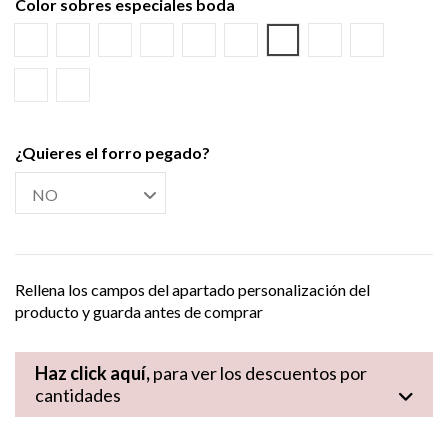
Color sobres especiales boda
Blanco
Verjurado blanco
Ecológico hueso
Azul Marino
Textura Kraft
Negro
Burdeos
Verde wasabi
Amarillo al
Verde Olivo
Verjurado crema
¿Quieres el forro pegado?
Rellena los campos del apartado personalización del
producto y guarda antes de comprar
Haz click aquí,
para ver los descuentos por
cantidades