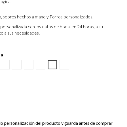
lógica.
a, sobres hechos a mano y Forros personalizados.
personalizada con los datos de boda, en 24 horas, a su
to a sus necesidades.
da
o
ino
tura Kraft
Negro
Burdeos
Verde wasabi
Amarillo albero
Verde Olivo
Verjurado crema
do personalización del producto y guarda antes de comprar