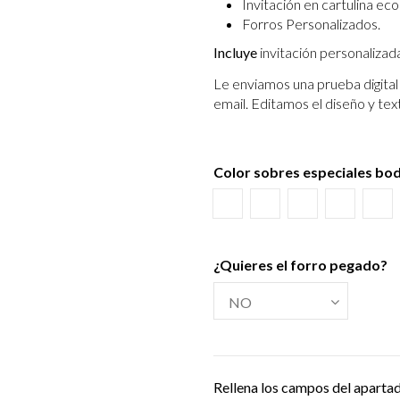
Invitación en cartulina eco
Forros Personalizados.
Incluye
invitación personalizad
Le enviamos una prueba digital 
email.
Editamos el diseño y tex
Color sobres especiales bo
Blanco
Verjurado blanco
Ecológico hues
Azul Mar
Tex
¿Quieres el forro pegado?
Rellena los campos del aparta