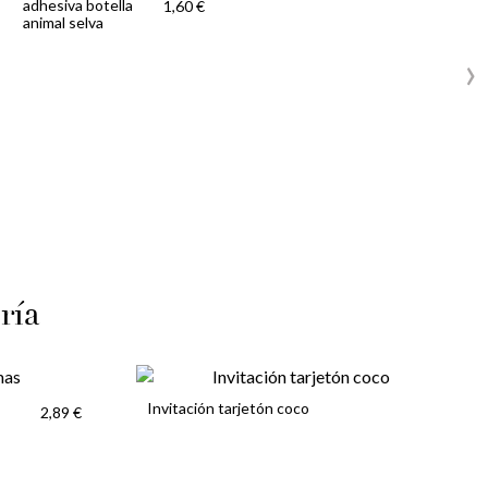
adhesiva botella
1,60 €
animal selva
›
ría
Invitación tarjetón coco
2,89 €