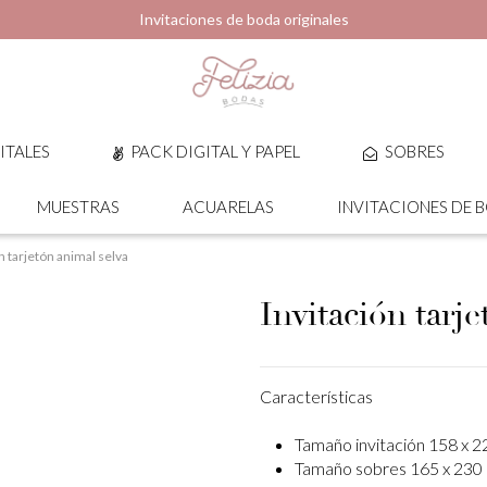
Invitaciones de boda originales
ITALES
PACK DIGITAL Y PAPEL
SOBRES
MUESTRAS
ACUARELAS
INVITACIONES DE 
n tarjetón animal selva
Invitación tarj
Características
Tamaño invitación 158 x 
Tamaño sobres 165 x 230