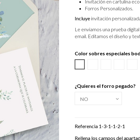
Invitación en cartulina eco
Forros Personalizados.
Incluye
invitación personalizad
Le enviamos una prueba digital 
email.
Editamos el diseño y tex
Color sobres especiales bo
Blanco
Verjurado blanco
Ecológico hues
Azul Mar
Tex
¿Quieres el forro pegado?
Referencia
1-3-1-1-2-1
Rellena los campos del aparta