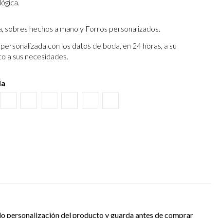
lógica.
a, sobres hechos a mano y Forros personalizados.
personalizada con los datos de boda, en 24 horas, a su
to a sus necesidades.
da
o
ino
tura Kraft
Negro
Burdeos
Verde wasabi
Amarillo albero
Verde Olivo
Verjurado crema
do personalización del producto y guarda antes de comprar