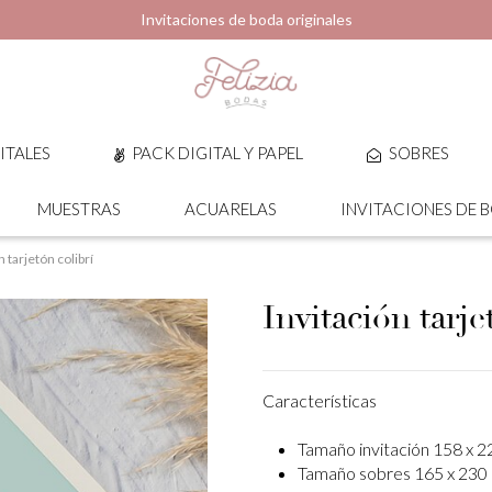
Invitaciones de boda originales
ITALES
PACK DIGITAL Y PAPEL
SOBRES
MUESTRAS
ACUARELAS
INVITACIONES DE 
n tarjetón colibrí
Invitación tarje
Características
Tamaño invitación 158 x 
Tamaño sobres 165 x 230