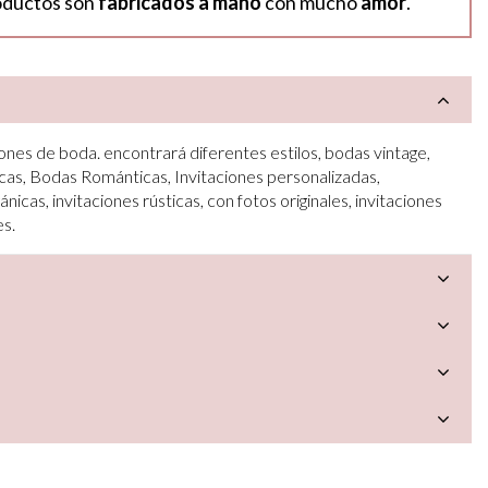
oductos son
fabricados a mano
con mucho
amor
.
ones de boda. encontrará diferentes estilos, bodas vintage,
cas, Bodas Románticas, Invitaciones personalizadas,
ánicas, invitaciones rústicas, con fotos originales, invitaciones
es.
a