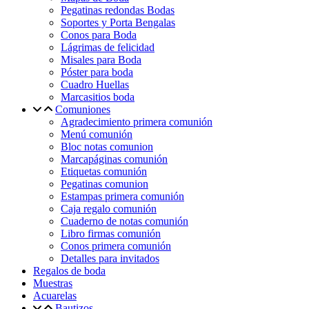
Pegatinas redondas Bodas
Soportes y Porta Bengalas
Conos para Boda
Lágrimas de felicidad
Misales para Boda
Póster para boda
Cuadro Huellas
Marcasitios boda
Comuniones
Agradecimiento primera comunión
Menú comunión
Bloc notas comunion
Marcapáginas comunión
Etiquetas comunión
Pegatinas comunion
Estampas primera comunión
Caja regalo comunión
Cuaderno de notas comunión
Libro firmas comunión
Conos primera comunión
Detalles para invitados
Regalos de boda
Muestras
Acuarelas
Bautizos