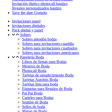
Invitación diptico photocall bautizo
Regalos personalizados bautizo
Save the date Gratuito
Invitaciones papel
Invitaciones digitales
Pack digital y papel
Sobres
Sobres algodón bodas
Sobres para invitaciones cuartilla
Sobres para invitaciones cuadrados
Sobres para invitaciones americanos
Papelería Boda
Libros de firmas para Bodas
Meseros de Boda
Photocall Boda
Tarjetas de agradecimiento Boda
Tarjetas Autobús Boda
Tarjetas lista para boda
Etiquetas para Regalos de Boda
Pai Pai Boda
Carteles para Bodas
Seating de Boda
Sellos de boda
Mapas de Boda