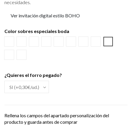
necesidades.
Ver invitación digital estilo BOHO
Color sobres especiales boda
Blanco
Verjurado blanco
Ecológico hueso
Azul Marino
Textura Kraft
Negro
Burdeos
Verde wasabi
Amarillo al
Verde Olivo
Verjurado crema
¿Quieres el forro pegado?
Rellena los campos del apartado personalización del
producto y guarda antes de comprar