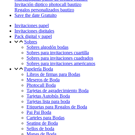
Invitación diptico photocall bautizo
Regalos personalizados bautizo
Save the date Gratuito
Invitaciones papel
Invitaciones digitales
Pack digital y papel
Sobres
Sobres algodón bodas
Sobres para invitaciones cuartilla
Sobres para invitaciones cuadrados
Sobres para invitaciones americanos
Papelería Boda
Libros de firmas para Bodas
Meseros de Boda
Photocall Boda
Tarjetas de agradecimiento Boda
Tarjetas Autobús Boda
Tarjetas lista para boda
Etiquetas para Regalos de Boda
Pai Pai Boda
Carteles para Bodas
Seating de Boda
Sellos de boda
Mapas de Boda