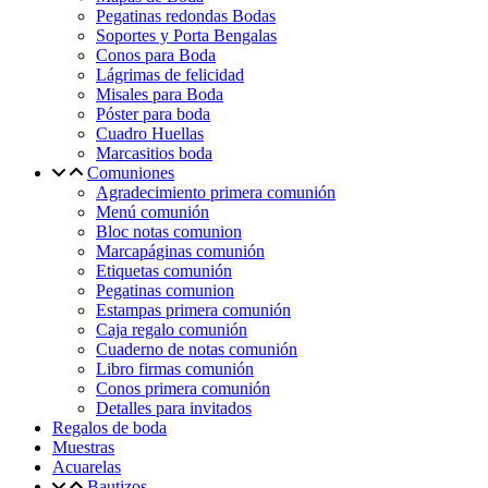
Pegatinas redondas Bodas
Soportes y Porta Bengalas
Conos para Boda
Lágrimas de felicidad
Misales para Boda
Póster para boda
Cuadro Huellas
Marcasitios boda
Comuniones
Agradecimiento primera comunión
Menú comunión
Bloc notas comunion
Marcapáginas comunión
Etiquetas comunión
Pegatinas comunion
Estampas primera comunión
Caja regalo comunión
Cuaderno de notas comunión
Libro firmas comunión
Conos primera comunión
Detalles para invitados
Regalos de boda
Muestras
Acuarelas
Bautizos