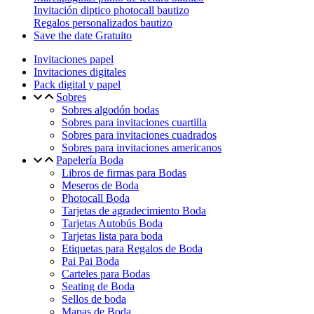
Invitación diptico photocall bautizo
Regalos personalizados bautizo
Save the date Gratuito
Invitaciones papel
Invitaciones digitales
Pack digital y papel
Sobres
Sobres algodón bodas
Sobres para invitaciones cuartilla
Sobres para invitaciones cuadrados
Sobres para invitaciones americanos
Papelería Boda
Libros de firmas para Bodas
Meseros de Boda
Photocall Boda
Tarjetas de agradecimiento Boda
Tarjetas Autobús Boda
Tarjetas lista para boda
Etiquetas para Regalos de Boda
Pai Pai Boda
Carteles para Bodas
Seating de Boda
Sellos de boda
Mapas de Boda