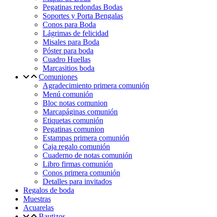
Pegatinas redondas Bodas
Soportes y Porta Bengalas
Conos para Boda
Lágrimas de felicidad
Misales para Boda
Póster para boda
Cuadro Huellas
Marcasitios boda
Comuniones
Agradecimiento primera comunión
Menú comunión
Bloc notas comunion
Marcapáginas comunión
Etiquetas comunión
Pegatinas comunion
Estampas primera comunión
Caja regalo comunión
Cuaderno de notas comunión
Libro firmas comunión
Conos primera comunión
Detalles para invitados
Regalos de boda
Muestras
Acuarelas
Bautizos