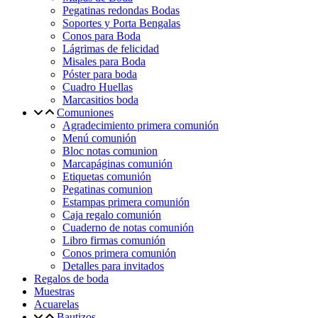
Pegatinas redondas Bodas
Soportes y Porta Bengalas
Conos para Boda
Lágrimas de felicidad
Misales para Boda
Póster para boda
Cuadro Huellas
Marcasitios boda
Comuniones
Agradecimiento primera comunión
Menú comunión
Bloc notas comunion
Marcapáginas comunión
Etiquetas comunión
Pegatinas comunion
Estampas primera comunión
Caja regalo comunión
Cuaderno de notas comunión
Libro firmas comunión
Conos primera comunión
Detalles para invitados
Regalos de boda
Muestras
Acuarelas
Bautizos