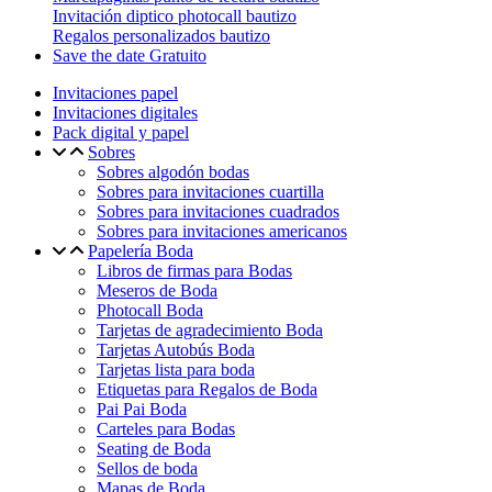
Invitación diptico photocall bautizo
Regalos personalizados bautizo
Save the date Gratuito
Invitaciones papel
Invitaciones digitales
Pack digital y papel
Sobres
Sobres algodón bodas
Sobres para invitaciones cuartilla
Sobres para invitaciones cuadrados
Sobres para invitaciones americanos
Papelería Boda
Libros de firmas para Bodas
Meseros de Boda
Photocall Boda
Tarjetas de agradecimiento Boda
Tarjetas Autobús Boda
Tarjetas lista para boda
Etiquetas para Regalos de Boda
Pai Pai Boda
Carteles para Bodas
Seating de Boda
Sellos de boda
Mapas de Boda