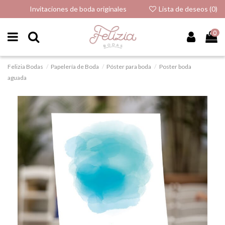
Invitaciones de boda originales
Lista de deseos (
0
)
0
Felizia Bodas
Papelería de Boda
Póster para boda
Poster boda
aguada