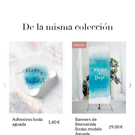
De la misma colección
Nuevo
‹
›
Adhesivos boda
Banners de
1,60 €
aguada
Bienvenida
29,00 €
Bodas modelo
Aguada