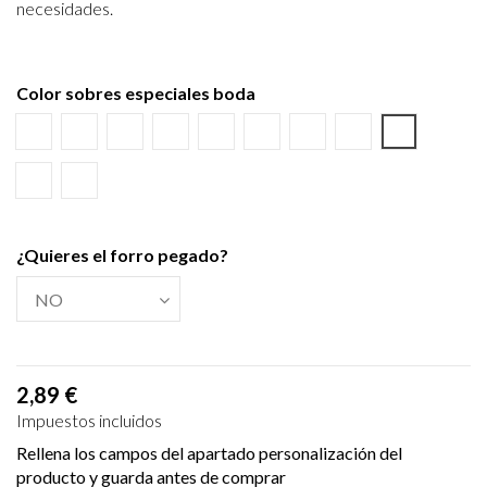
necesidades.
Color sobres especiales boda
Blanco
Verjurado blanco
Ecológico hueso
Azul Marino
Textura Kraft
Negro
Burdeos
Verde wasabi
Amarillo al
Verde Olivo
Verjurado crema
¿Quieres el forro pegado?
2,89 €
Impuestos incluidos
Rellena los campos del apartado personalización del
producto y guarda antes de comprar