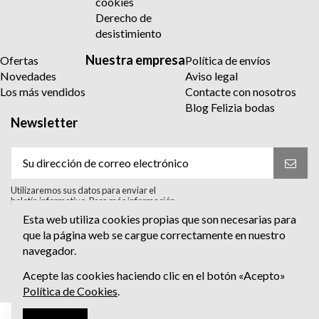
cookies
Derecho de
desistimiento
Nuestra empresa
Ofertas
Política de envíos
Novedades
Aviso legal
Los más vendidos
Contacte con nosotros
Blog Felizia bodas
Newsletter
Utilizaremos sus datos para enviar el
boletín informativo. Para más información
sobre el tratamiento y sus derechos,
Esta web utiliza cookies propias que son necesarias para
consulte la política de privacidad.
que la página web se cargue correctamente en nuestro
Acepto el tratamiento para enviar el
navegador.
boletín informativo. He leído y Acepto
la
política de privacidad
.
Acepte las cookies haciendo clic en el botón «Acepto»
Política de Cookies
.